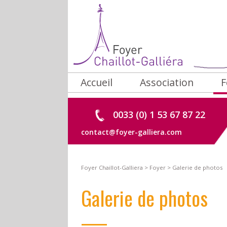
Accueil
Association
F
Historique
C
0033 (0) 1 53 67 87 22
Objet
R
contact@foyer-galliera.com
L’équipe
V
Partenariats
G
Foyer Chaillot-Galliera
>
Foyer
>
Galerie de photos
Galerie de photos