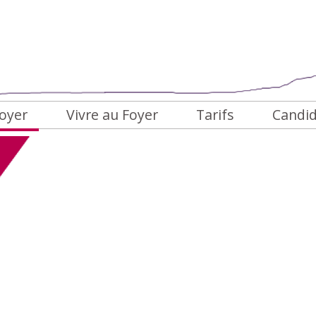
oyer
Vivre au Foyer
Tarifs
Candi
hambres
Agenda des Animations
estauration
Témoignages
ie quotidienne
alerie de photos