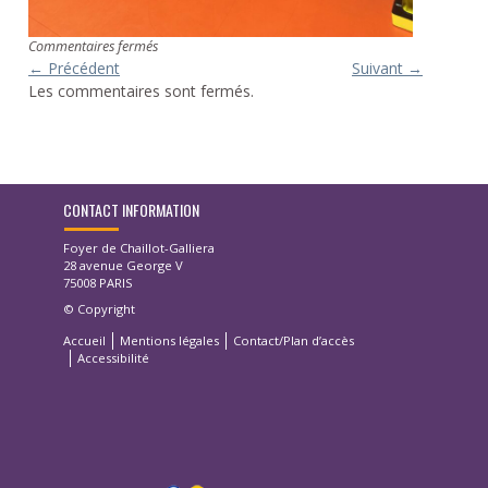
sur
Commentaires fermés
Atelier
←
Précédent
Suivant
→
Sophroboxing
Les commentaires sont fermés.
CONTACT INFORMATION
Foyer de Chaillot-Galliera
28 avenue George V
75008 PARIS
© Copyright
Accueil
Mentions légales
Contact/Plan d’accès
Accessibilité