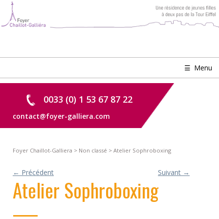
Menu
Accueil
0033 (0) 1 53 67 87 22
Association
contact@foyer-galliera.com
Foyer
Historique
Objet
Vivre au Foyer
Chambres
Foyer Chaillot-Galliera
>
Non classé
>
Atelier Sophroboxing
L’équipe
Restauration
Tarifs
Agenda des Animations
←
Précédent
Suivant
→
Partenariats
Vie quotidienne
Témoignages
Candidature
Atelier Sophroboxing
Galerie de photos
Contact/Plan d’accès