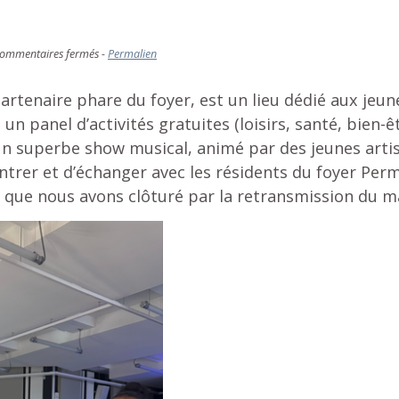
sur
ommentaires fermés
-
Permalien
Soirée
des
partenaire phare du foyer, est un lieu dédié aux jeun
FJT
à
n panel d’activités gratuites (loisirs, santé, bien-ê
la
 un superbe show musical, animé par des jeunes artis
MVAC
(maison
ntrer et d’échanger avec les résidents du foyer P
de
l, que nous avons clôturé par la retransmission du 
la
vie
associative
du
8ème)