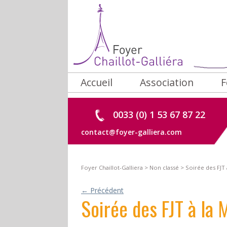
Accueil
Association
F
Historique
C
0033 (0) 1 53 67 87 22
Objet
R
contact@foyer-galliera.com
L’équipe
V
Partenariats
G
Foyer Chaillot-Galliera
>
Non classé
>
Soirée des FJT 
←
Précédent
Soirée des FJT à la