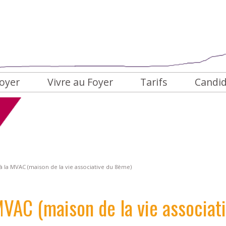
oyer
Vivre au Foyer
Tarifs
Candi
hambres
Agenda des Animations
estauration
Témoignages
ie quotidienne
alerie de photos
à la MVAC (maison de la vie associative du 8ème)
 MVAC (maison de la vie associa